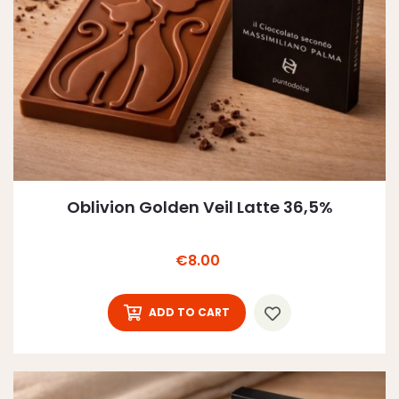
Oblivion Golden Veil Latte 36,5%
Price
€8.00
ADD TO CART