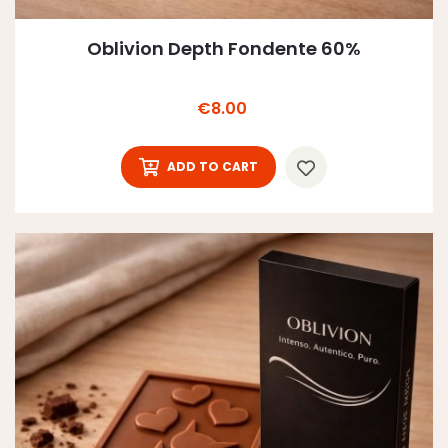
Oblivion Depth Fondente 60%
Price
€8.00
ADD TO CART