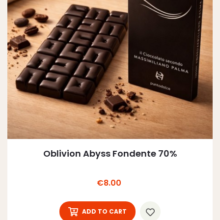
Oblivion Abyss Fondente 70%
Price
€8.00
ADD TO CART