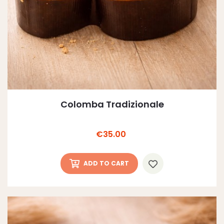
Colomba Tradizionale
Price
€35.00
ADD TO CART