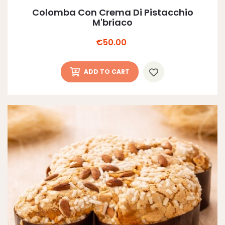
Colomba Con Crema Di Pistacchio
M'briaco
Price
€50.00
ADD TO CART