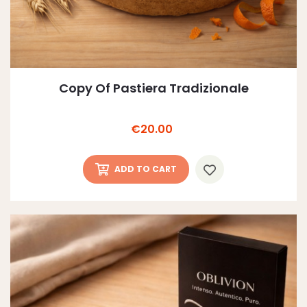
Copy Of Pastiera Tradizionale
Price
€20.00
ADD TO CART