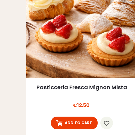
Pasticceria Fresca Mignon Mista
Price
€12.50
ADD TO CART