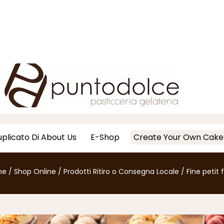
plicato Di About Us
E-Shop
Create Your Own Cake
me
/
Shop Online
/
Prodotti Ritiro o Consegna Locale
/
Fine petit 