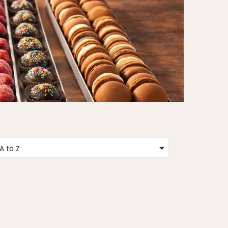

A to Z