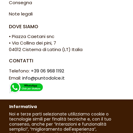
Consegna
Note legali
DOVE SIAMO
• Piazza Caetani snc
• Via Collina dei pini, 7
04012 Cisterna di Latina (LT) Italia
CONTATTI
Telefono:
+39 06 968 1192
Email:
info@puntodolce.it
ORARI
Informativa
Lunedì: chiuso
Noi e terze parti selezionate utilizziamo cookie o
Martedì - Sabato: 7:30 - 13:00 / 16:00 - 20:00
tecnologie simili per finalità tecniche e, con il tuo
consenso, anche per “interazioni e funzionalità
Domenica: 7:30 - 13:30
semplici”, “miglioramento dell'esperienza”,