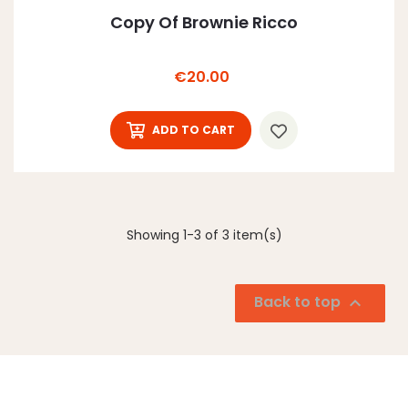
Copy Of Brownie Ricco
Price
€20.00
ADD TO CART
Showing 1-3 of 3 item(s)
Back to top
