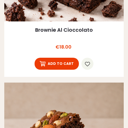
Brownie Al Cioccolato
Price
€18.00
ADD TO CART