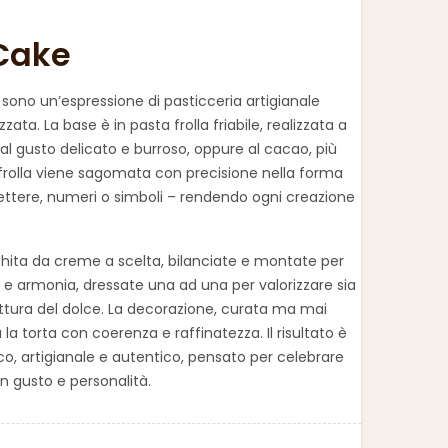
Cake
 sono un’espressione di pasticceria artigianale
zzata. La base è in
pasta frolla friabile
, realizzata a
dal gusto delicato e burroso, oppure
al cacao
, più
 frolla viene sagomata con precisione nella
forma
ettere, numeri o simboli – rendendo ogni creazione
chita da
creme a scelta
, bilanciate e montate per
 e armonia, dressate una ad una per valorizzare sia
ruttura del dolce. La decorazione, curata ma mai
a torta con coerenza e raffinatezza. Il risultato è
o, artigianale e autentico, pensato per celebrare
 gusto e personalità.