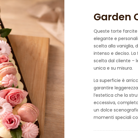
Garden 
Queste torte farcite
elegante e personali
scelta
alla vaniglia
, 
intenso e deciso. La
scelta dal cliente
– l
unica e su misura.
La superficie è arric
garantire leggerezza
l’estetica che la st
eccessiva, completa l
un dolce scenografic
momenti speciali con