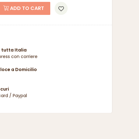
ADD TO CART
 tutta Italia
ress con corriere
oce a Domicilio
curi
card / Paypal