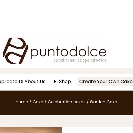
plicato Di About Us
E-Shop
Create Your Own Cake
Home
/
Cake
/
Celebration cakes
/
Garden Cake