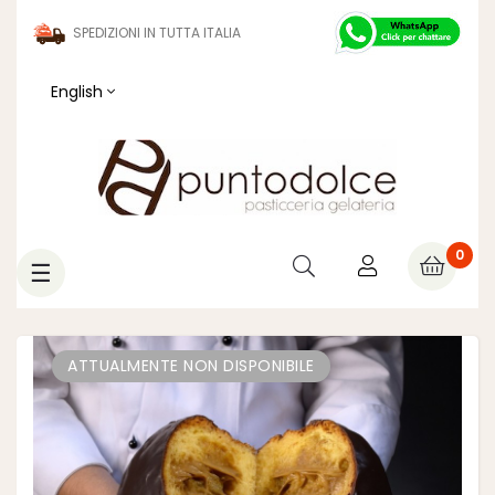
SPEDIZIONI IN TUTTA ITALIA
English
0
Toggle
☰
navigation
ATTUALMENTE NON DISPONIBILE