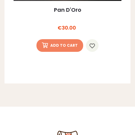
Pan D'Oro
Price
€30.00
ADD TO CART