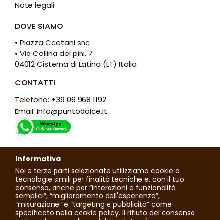
Note legali
DOVE SIAMO
• Piazza Caetani snc
• Via Collina dei pini, 7
04012 Cisterna di Latina (LT) Italia
CONTATTI
Telefono:
+39 06 968 1192
Email:
info@puntodolce.it
ORARI
Informativa
Lunedì: chiuso
Noi e terze parti selezionate utilizziamo cookie o
Martedì - Sabato: 7:30 - 13:00 / 16:00 - 20:00
tecnologie simili per finalità tecniche e, con il tuo
consenso, anche per “interazioni e funzionalità
Domenica: 7:30 - 13:30
semplici”, “miglioramento dell'esperienza”,
“misurazione” e “targeting e pubblicità” come
specificato nella cookie policy. Il rifiuto del consenso