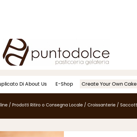
plicato Di About Us
E-Shop
Create Your Own Cake
line
/
Prodotti Ritiro o Consegna Locale
/
Croissanterie
/
Saccott