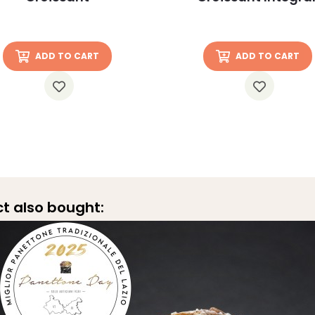
ADD TO CART
ADD TO CART
t also bought: