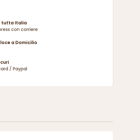
 tutta Italia
ress con corriere
oce a Domicilio
curi
card / Paypal