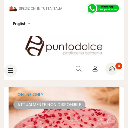
SPEDIZIONI IN TUTTA ITALIA
English
0
Toggle
☰
navigation
ONLINE ONLY
ATTUALMENTE NON DISPONIBILE