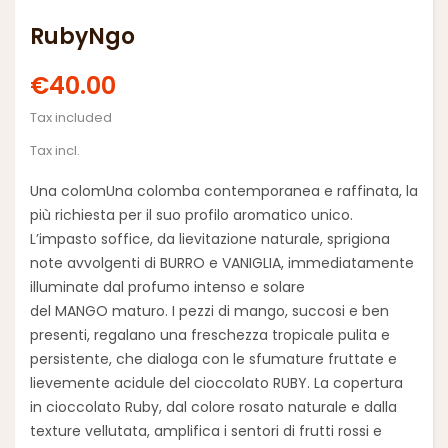
RubyNgo
€40.00
Tax included
Tax incl.
Una colom
Una colomba contemporanea e raffinata, la
più richiesta per il suo profilo aromatico unico.
L’impasto soffice, da lievitazione naturale, sprigiona
note avvolgenti di
BURRO
e
VANIGLIA
, immediatamente
illuminate dal profumo intenso e solare
del
MANGO
maturo. I pezzi di mango, succosi e ben
presenti, regalano una freschezza tropicale pulita e
persistente, che dialoga con le sfumature fruttate e
lievemente acidule del
cioccolato RUBY
.
La copertura
in cioccolato Ruby, dal colore rosato naturale e dalla
texture vellutata, amplifica i sentori di frutti rossi e