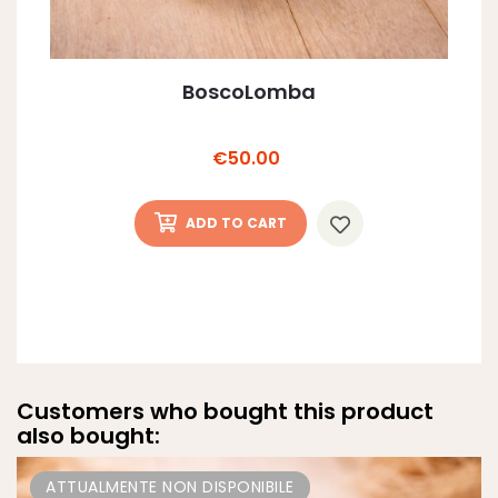
BoscoLomba
Price
€50.00
ADD TO CART
Customers who bought this product
also bought:
ATTUALMENTE NON DISPONIBILE