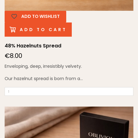
ADD TO WISHLIST
ADD TO CART
48% Hazelnuts Spread
€8.00
Enveloping, deep, irresistibly velvety.
Our hazelnut spread is born from a...