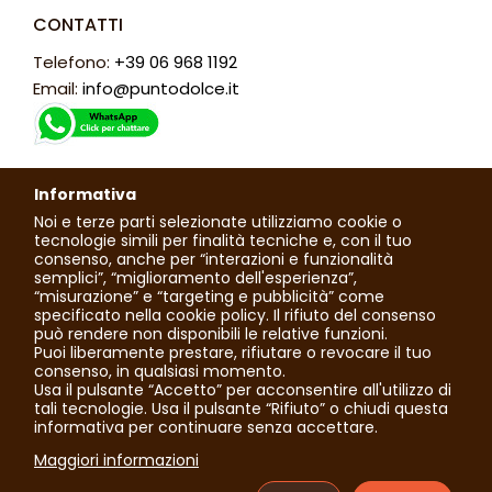
CONTATTI
Telefono:
+39 06 968 1192
Email:
info@puntodolce.it
ORARI
Informativa
Lunedì: chiuso
Noi e terze parti selezionate utilizziamo cookie o
Martedì - Sabato: 7:30 - 13:00 / 16:00 - 20:00
tecnologie simili per finalità tecniche e, con il tuo
consenso, anche per “interazioni e funzionalità
Domenica: 7:30 - 13:30
semplici”, “miglioramento dell'esperienza”,
“misurazione” e “targeting e pubblicità” come
specificato nella cookie policy. Il rifiuto del consenso
può rendere non disponibili le relative funzioni.
© 2023 Tutti i diritti riservati. Punto Dolce di Toti Roberta |
Puoi liberamente prestare, rifiutare o revocare il tuo
P.IVA: 02236630592
consenso, in qualsiasi momento.
Usa il pulsante “Accetto” per acconsentire all'utilizzo di
tali tecnologie. Usa il pulsante “Rifiuto” o chiudi questa
-
informativa per continuare senza accettare.

Maggiori informazioni
-
