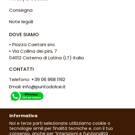
Consegna
Note legali
DOVE SIAMO
• Piazza Caetani snc
• Via Collina dei pini, 7
04012 Cisterna di Latina (LT) Italia
CONTATTI
Telefono:
+39 06 968 1192
Email:
info@puntodolce.it
ORARI
Informativa
Lunedì: chiuso
Noi e terze parti selezionate utilizziamo cookie o
Martedì - Sabato: 7:30 - 13:00 / 16:00 - 20:00
tecnologie simili per finalità tecniche e, con il tuo
consenso, anche per “interazioni e funzionalità