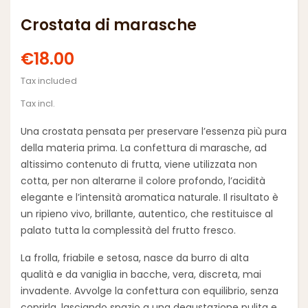
Crostata di marasche
€18.00
Tax included
Tax incl.
Una crostata pensata per preservare l’essenza più pura
della materia prima. La confettura di
marasche
, ad
altissimo contenuto di frutta, viene utilizzata
non
cotta
, per non alterarne il colore profondo, l’acidità
elegante e l’intensità aromatica naturale. Il risultato è
un ripieno vivo, brillante, autentico, che restituisce al
palato tutta la complessità del frutto fresco.
La frolla, friabile e setosa, nasce da
burro di alta
qualità
e da
vaniglia in bacche
, vera, discreta, mai
invadente. Avvolge la confettura con equilibrio, senza
coprirla, lasciando spazio a una degustazione pulita e