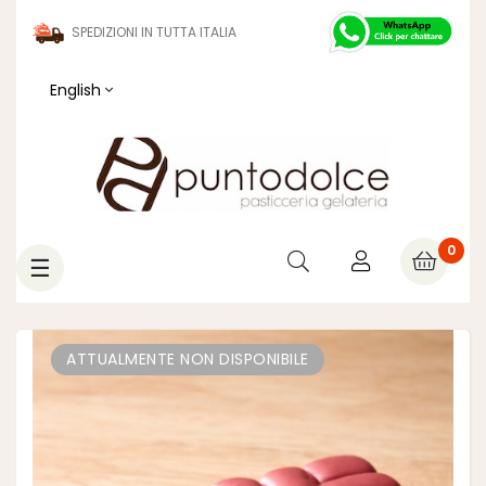
SPEDIZIONI IN TUTTA ITALIA
English
0
Toggle
☰
navigation
ATTUALMENTE NON DISPONIBILE