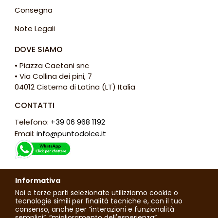
Consegna
Note Legali
DOVE SIAMO
• Piazza Caetani snc
• Via Collina dei pini, 7
04012 Cisterna di Latina (LT) Italia
CONTATTI
Telefono:
+39 06 968 1192
Email:
info@puntodolce.it
ORARI
Informativa
Lunedì: chiuso
Noi e terze parti selezionate utilizziamo cookie o
Martedì - Sabato: 7:30 - 13:00 / 16:00 - 20:00
tecnologie simili per finalità tecniche e, con il tuo
consenso, anche per “interazioni e funzionalità
Domenica: 7:30 - 13:30
semplici”, “miglioramento dell'esperienza”,