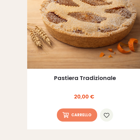
Pastiera Tradizionale
Prezzo
20,00 €
CARRELLO