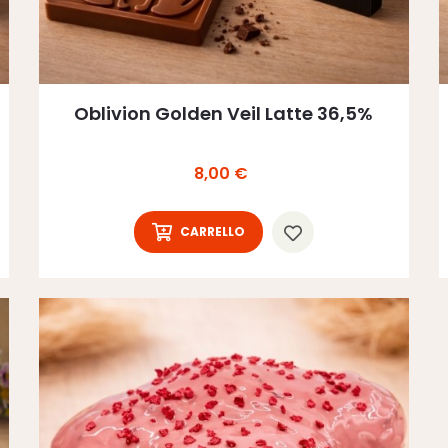
Oblivion Golden Veil Latte 36,5%
Prezzo
8,00 €
CARRELLO