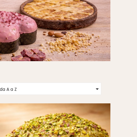

da A a Z