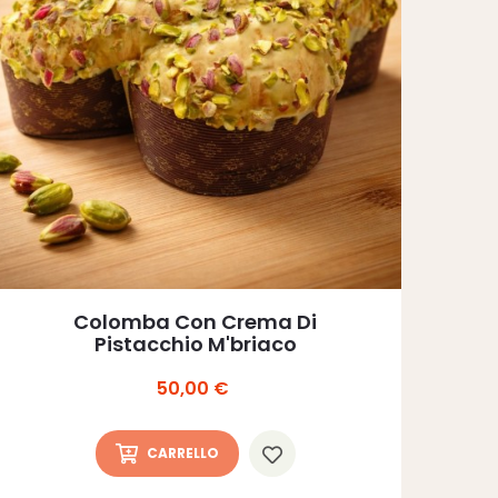
Colomba Con Crema Di
Pistacchio M'briaco
Prezzo
50,00 €
CARRELLO