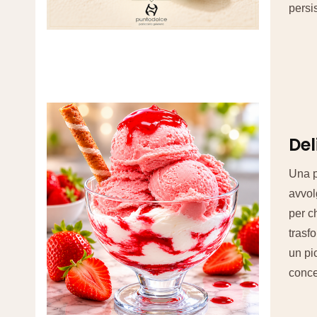
persi
Del
Una p
avvol
per c
trasfo
un pi
conce