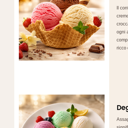
Il con
cremo
crocc
ogni 
compl
ricco
De
Assag
signif