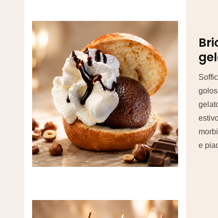
Bri
gel
Soffi
golos
gelato
estiv
morbi
e pia