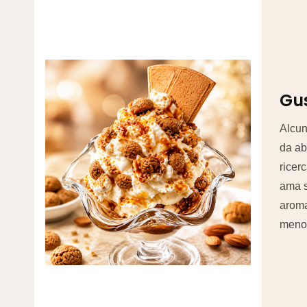
Gus
Alcun
da ab
ricerc
ama s
aroma
meno 