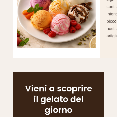
contr
inten
picco
nostr
artigi
Vieni a scoprire
il gelato del
giorno