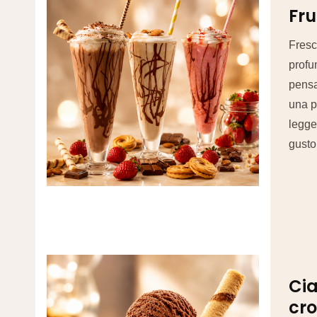
Fru
Fresc
profum
pensa
una p
legge
gusto
Cia
cr