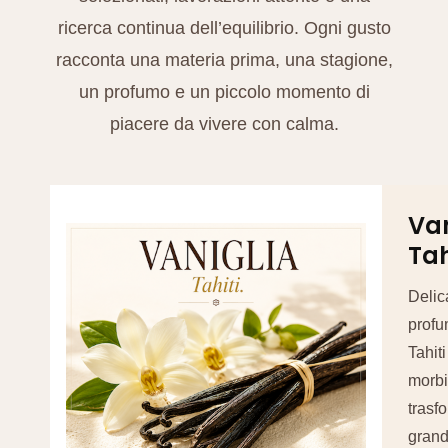
ricerca continua dell’equilibrio. Ogni gusto
racconta una materia prima, una stagione,
un profumo e un piccolo momento di
piacere da vivere con calma.
Van
Tah
Delic
profu
Tahit
morbi
trasf
grand