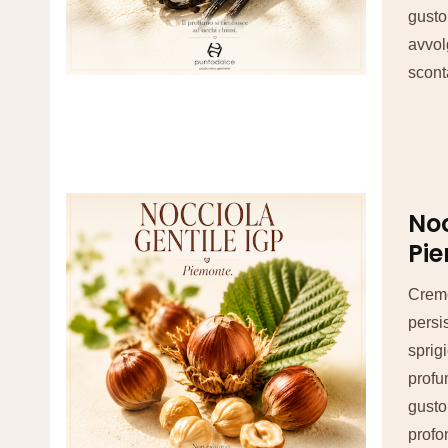
gusto 
avvol
scont
No
Pi
Cremo
persi
sprigi
profu
gusto
prof