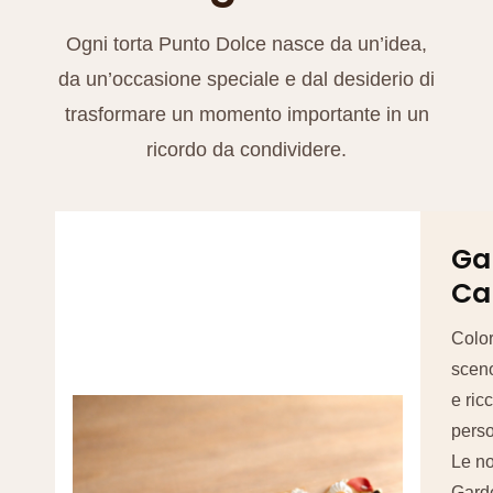
Ogni torta Punto Dolce nasce da un’idea,
da un’occasione speciale e dal desiderio di
trasformare un momento importante in un
ricordo da condividere.
Ga
Ca
Color
scen
e ric
perso
Le no
Gard