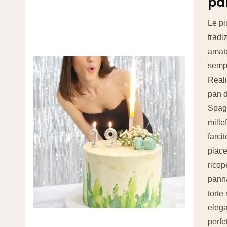
pa
Le pi
tradiz
amat
semp
Reali
pan d
Spag
mille
farcit
piace
ricop
pann
torte
elega
perfe