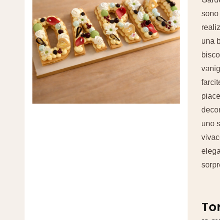
sono
reali
una b
bisco
vanig
farcit
piace
deco
uno s
vivac
elega
sorpr
Tor