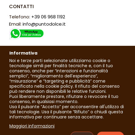
CONTATTI
Telefono:
+39 06 968 1192
Email:
info@puntodolce.it
ORARI
Informativa
Lunedì: chiuso
Noi e terze parti selezionate utilizziamo cookie o
Martedì - Sabato: 7:30 - 13:00 / 16:00 - 20:00
tecnologie simili per finalità tecniche e, con il tuo
consenso, anche per “interazioni e funzionalità
Domenica: 7:30 - 13:30
semplici”, “miglioramento dell'esperienza”,
“misurazione” e “targeting e pubblicità” come
specificato nella cookie policy. Il rifiuto del consenso
può rendere non disponibili le relative funzioni.
© 2023 Tutti i diritti riservati. Punto Dolce di Toti Roberta |
Puoi liberamente prestare, rifiutare o revocare il tuo
P.IVA: 02236630592
consenso, in qualsiasi momento.
Usa il pulsante “Accetto” per acconsentire all'utilizzo di
tali tecnologie. Usa il pulsante “Rifiuto” o chiudi questa
-
informativa per continuare senza accettare.

Maggiori informazioni
-
