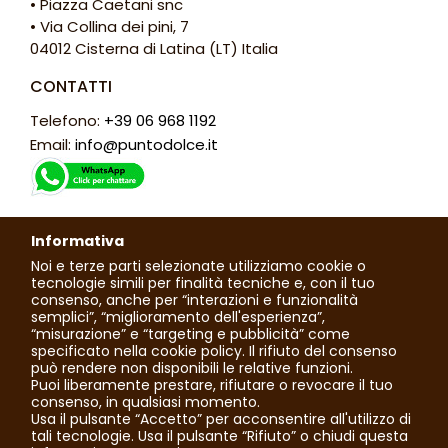
• Piazza Caetani snc
• Via Collina dei pini, 7
04012 Cisterna di Latina (LT) Italia
CONTATTI
Telefono:
+39 06 968 1192
Email:
info@puntodolce.it
ORARI
Informativa
Lunedì: chiuso
Noi e terze parti selezionate utilizziamo cookie o
Martedì - Sabato: 7:30 - 13:00 / 16:00 - 20:00
tecnologie simili per finalità tecniche e, con il tuo
consenso, anche per “interazioni e funzionalità
Domenica: 7:30 - 13:30
semplici”, “miglioramento dell'esperienza”,
“misurazione” e “targeting e pubblicità” come
specificato nella cookie policy. Il rifiuto del consenso
può rendere non disponibili le relative funzioni.
© 2023 Tutti i diritti riservati. Punto Dolce di Toti Roberta |
Puoi liberamente prestare, rifiutare o revocare il tuo
P.IVA: 02236630592
consenso, in qualsiasi momento.
Usa il pulsante “Accetto” per acconsentire all'utilizzo di
tali tecnologie. Usa il pulsante “Rifiuto” o chiudi questa