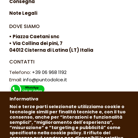
Consegna
Note Legali
DOVE SIAMO
• Piazza Caetani snc
• Via Collina dei pini, 7
04012 Cisterna di Latina (LT) Italia
CONTATTI
Telefono:
+39 06 968 1192
Email:
info@puntodolce.it
Informativa
ORARI
Noi e terze parti selezionate utilizziamo cookie o
tecnologie simili per finalità tecniche e, con il tuo
Lunedì: chiuso
consenso, anche per “interazioni e funzionalità
Martedì - Sabato: 7:30 - 13:00 / 16:00 - 20:00
semplici”, “miglioramento dell'esperienza”,
“misurazione” e “targeting e pubblicità” come
Domenica: 7:30 - 13:30
specificato nella cookie policy. Il rifiuto del