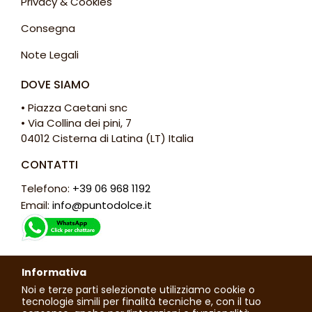
Privacy & Cookies
Consegna
Note Legali
DOVE SIAMO
• Piazza Caetani snc
• Via Collina dei pini, 7
04012 Cisterna di Latina (LT) Italia
CONTATTI
Telefono:
+39 06 968 1192
Email:
info@puntodolce.it
ORARI
Informativa
Lunedì: chiuso
Noi e terze parti selezionate utilizziamo cookie o
Martedì - Sabato: 7:30 - 13:00 / 16:00 - 20:00
tecnologie simili per finalità tecniche e, con il tuo