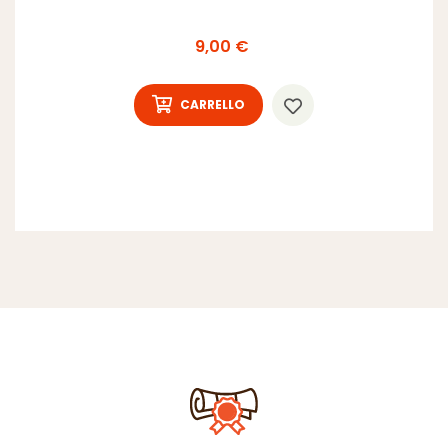
Prezzo
9,00 €
CARRELLO