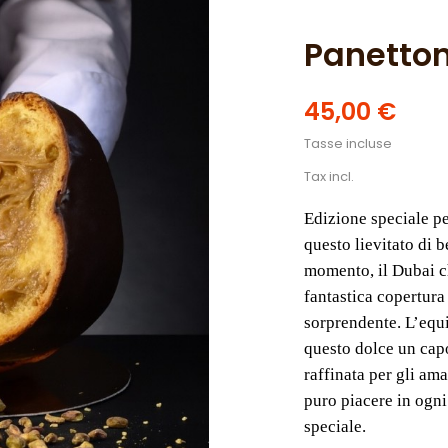
Panetton
45,00 €
Tasse incluse
Tax incl.
Edizione speciale pe
questo lievitato di 
momento, il Dubai c
fantastica copertur
sorprendente. L’equi
questo dolce un capo
raffinata per gli am
puro piacere in ogn
speciale.