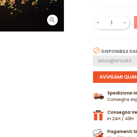


DISPONIBILE DA
AVVISAMI QUAN
Spedizione in
Consegna exp
Consegna Vel
in 24H / 48H
Pagamenti Si