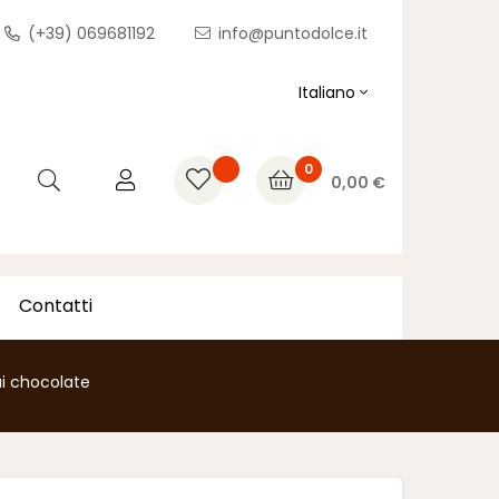
(+39) 069681192
info@puntodolce.it
Italiano
0
0,00 €
Contatti
i chocolate