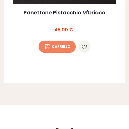
Panettone Pistacchio M'briaco
Prezzo
45,00 €
CARRELLO