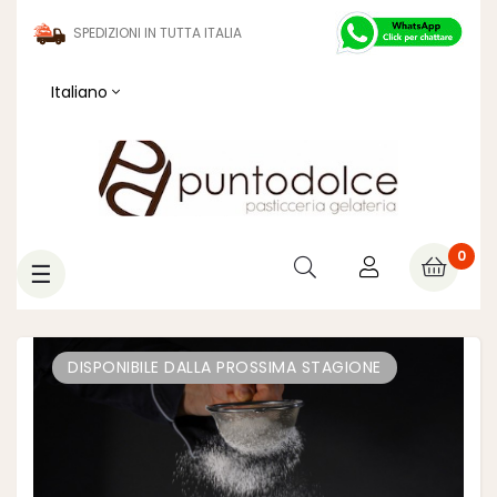
SPEDIZIONI IN TUTTA ITALIA
Italiano
0
navigazione
☰
Toggle
DISPONIBILE DALLA PROSSIMA STAGIONE