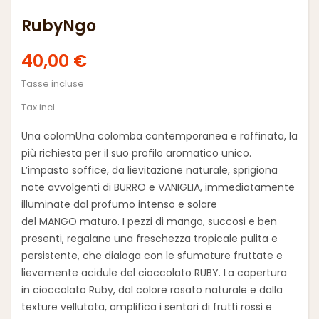
RubyNgo
40,00 €
Tasse incluse
Tax incl.
Una colom
Una colomba contemporanea e raffinata, la
più richiesta per il suo profilo aromatico unico.
L’impasto soffice, da lievitazione naturale, sprigiona
note avvolgenti di
BURRO
e
VANIGLIA
, immediatamente
illuminate dal profumo intenso e solare
del
MANGO
maturo. I pezzi di mango, succosi e ben
presenti, regalano una freschezza tropicale pulita e
persistente, che dialoga con le sfumature fruttate e
lievemente acidule del
cioccolato RUBY
.
La copertura
in cioccolato Ruby, dal colore rosato naturale e dalla
texture vellutata, amplifica i sentori di frutti rossi e