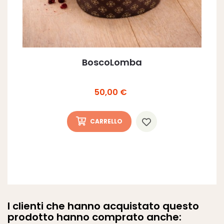
BoscoLomba
Prezzo
50,00 €
CARRELLO
I clienti che hanno acquistato questo
prodotto hanno comprato anche: