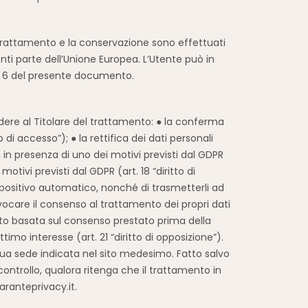
l trattamento e la conservazione sono effettuati
enti parte dell’Unione Europea. L’Utente può in
afo 6 del presente documento.
hiedere al Titolare del trattamento: ● la conferma
 di accesso”); ● la rettifica dei dati personali
si, in presenza di uno dei motivi previsti dal GDPR
motivi previsti dal GDPR (art. 18 “diritto di
dispositivo automatico, nonché di trasmetterli ad
i revocare il consenso al trattamento dei propri dati
ento basata sul consenso prestato prima della
mo interesse (art. 21 “diritto di opposizione”).
la sua sede indicata nel sito medesimo. Fatto salvo
 controllo, qualora ritenga che il trattamento in
aranteprivacy.it.