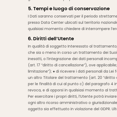
5. Tempi e luogo di conservazione
I Dati saranno conservati per il periodo strettam
presso Data Center ubicati sul territorio nazional
qualsiasi momento chiedere di interrompere l’erog
6. Diritti dell’Utente
In qualità di soggetto Interessato al trattamento, 
che sia o meno in corso un trattamento dei Suoi dat
inesatti, o l’integrazione dei dati personali incompl
(art. 17 “diritto di cancellazione”), ove applicabile
limitazione”); ● di ricevere i dati personali da L
un altro Titolare del trattamento (art. 20 “diritto a
per le finalità di cui al punto c) del paragrafo 
revoca, e di opporsi in qualsiasi momento al trat
Per esercitare i propri diritti, l’Utente potrà inv
ogni altro ricorso amministrativo o giurisdizionale
oggetto sia effettuato in violazione del GDPR. Ulte