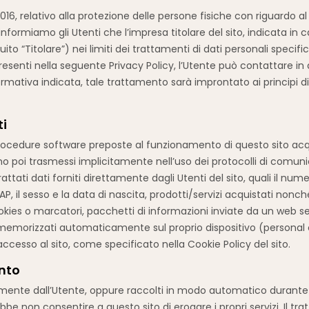
016, relativo alla protezione delle persone fisiche con riguardo a
) informiamo gli Utenti che l’impresa titolare del sito, indicata i
o “Titolare”) nei limiti dei trattamenti di dati personali specif
resenti nella seguente Privacy Policy, l’Utente può contattare in 
rmativa indicata, tale trattamento sarà improntato ai principi di 
ti
 procedure software preposte al funzionamento di questo sito acqu
o poi trasmessi implicitamente nell’uso dei protocolli di comunic
rattati dati forniti direttamente dagli Utenti del sito, quali il nu
AP, il sesso e la data di nascita, prodotti/servizi acquistati nonc
okies o marcatori, pacchetti di informazioni inviate da un web se
memorizzati automaticamente sul proprio dispositivo (personal com
esso al sito, come specificato nella Cookie Policy del sito.
ento
riamente dall’Utente, oppure raccolti in modo automatico durante
rebbe non consentire a questo sito di erogare i propri servizi. Il