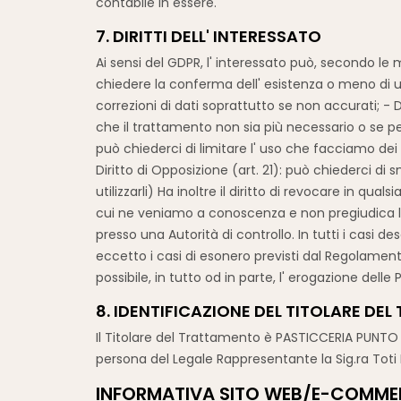
contabile in essere.
7. DIRITTI DELL' INTERESSATO
Ai sensi del GDPR, l' interessato può, secondo le mo
chiedere la conferma dell' esistenza o meno di un
correzioni di dati soprattutto se non accurati; - Di
che il trattamento non sia più necessario o se per
può chiederci di limitare l' uso che facciamo dei Su
Diritto di Opposizione (art. 21): può chiederci di
utilizzarli) Ha inoltre il diritto di revocare in
cui ne veniamo a conoscenza e non pregiudica la
presso una Autorità di controllo. In tutti i casi de
eccetto i casi di esonero previsti dal Regolamento
possibile, in tutto od in parte, l' erogazione delle
8. IDENTIFICAZIONE DEL TITOLARE DE
Il Titolare del Trattamento è PASTICCERIA PUNTO D
persona del Legale Rappresentante la Sig.ra Toti
INFORMATIVA SITO WEB/E-COMME