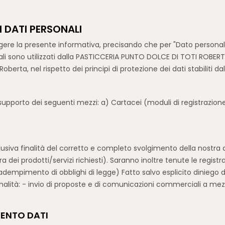
 DATI PERSONALI
leggere la presente informativa, precisando che per "Dato personale
i sono utilizzati dalla PASTICCERIA PUNTO DOLCE DI TOTI ROBERTA,
berta, nel rispetto dei principi di protezione dei dati stabiliti da
 supporto dei seguenti mezzi: a) Cartacei (moduli di registrazione
sclusiva finalità del corretto e completo svolgimento della nostra 
ra dei prodotti/servizi richiesti). Saranno inoltre tenute le registr
adempimento di obblighi di legge) Fatto salvo esplicito diniego da 
nalità: - invio di proposte e di comunicazioni commerciali a mezzo
MENTO DATI