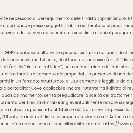
ente necessario al perseguimento delle finalità sopraindicate. I
e o comunque presso soggetti stabiliti nel territorio di paesi fac
azione del servizio ed esercitare i suoi diritti di cui al paragr
il GDPR conferisce all’Utente specifici diritti, tra cui quelli di c
i personali e, in tal caso, di ottenerne l’accesso (art. 15 “diritto
eti (art. 16 “diritto di rettifica”); ● la cancellazione dei dati stes
; ● di limitare il trattamento dei propri dati, in presenza di uno dei 
ei forniti in un formato strutturato, di uso comune e leggibile da 
lla portabilità”), ove applicabile. Inoltre, l’Utente ha il diritto d
4 in qualsiasi momento, senza pregiudicare la liceità del trattam
tamento per finalità di marketing eventualmente basate sul legitti
iare una richiesta, per iscritto al Titolare del trattamento, presso 
, l’Utente ha inoltre il diritto di proporre reclamo a un’Autorità di
riori informazioni sono disponibili sul sito internet https://www.g