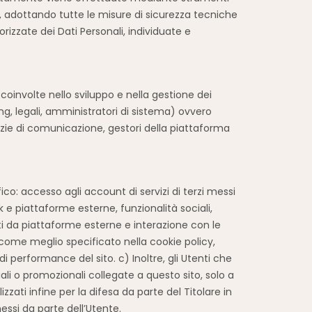
e, adottando tutte le misure di sicurezza tecniche
rizzate dei Dati Personali, individuate e
coinvolte nello sviluppo e nella gestione dei
g, legali, amministratori di sistema) ovvero
genzie di comunicazione, gestori della piattaforma
ifico: accesso agli account di servizi di terzi messi
 e piattaforme esterne, funzionalità sociali,
uti da piattaforme esterne e interazione con le
 come meglio specificato nella cookie policy,
i performance del sito. c) Inoltre, gli Utenti che
li o promozionali collegate a questo sito, solo a
zati infine per la difesa da parte del Titolare in
nessi da parte dell’Utente.