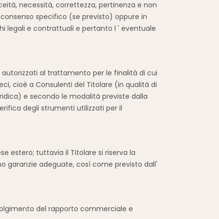
liceità, necessità, correttezza, pertinenza e non
o consenso specifico (se previsto) oppure in
i legali e contrattuali e pertanto l ' eventuale
 autorizzati al trattamento per le finalità di cui
eci, cioè a Consulenti del Titolare (in qualità di
ridica) e secondo le modalità previste dalla
fica degli strumenti utilizzati per il
estero; tuttavia il Titolare si riserva la
iscono garanzie adeguate, così come previsto dall'
o svolgimento del rapporto commerciale e