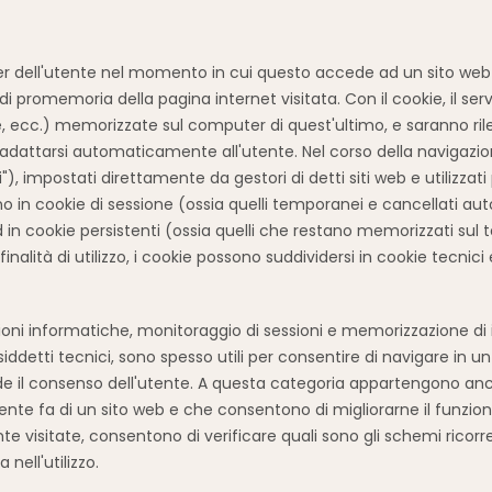
ter dell'utente nel momento in cui questo accede ad un sito web 
a di promemoria della pagina internet visitata. Con il cookie, il se
e, ecc.) memorizzate sul computer di quest'ultimo, e saranno ril
ò adattarsi automaticamente all'utente. Nel corso della navigazi
ti"), impostati direttamente da gestori di detti siti web e utilizzat
guono in cookie di sessione (ossia quelli temporanei e cancellati
 in cookie persistenti (ossia quelli che restano memorizzati sul 
finalità di utilizzo, i cookie possono suddividersi in cookie tecnici 
ioni informatiche, monitoraggio di sessioni e memorizzazione di 
tti tecnici, sono spesso utili per consentire di navigare in un si
hiede il consenso dell'utente. A questa categoria appartengono anch
utente fa di un sito web e che consentono di migliorarne il funzi
visitate, consentono di verificare quali sono gli schemi ricorren
nell'utilizzo.