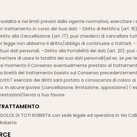
dalità e nei limiti previsti dalla vigente normativa, esercitare i se
 trattamento in corso dei Suoi dati; - Diritto di Rettifica (art. 
ritto alla Cancellazione (art. 17): può chiederci di cancellare tutt
 legge non abbiamo il diritto/obbligo di continuare a trattarli; - 
oi dati personali; - Diritto alla Portabilità dei dati (art. 20): pu
 smettere di usare la totalità dei suoi dati personali(ad es. se pe
 qualsiasi momento il Consenso eventualmente prestato al trattame
 liceità del trattamento basato sul Consenso precedentemente pr
scritti l' esercizio dei diritti sarà portato a conoscenza di coloro a
. In alcune ipotesi (cancellazione, limitazione, opposizione) l' es
 Prestazioni/Servizi a Suo favore.
L TRATTAMENTO
OLCE DI TOTI ROBERTA con sede legale ed operativa in Via Collina 
 Roberta
RCE