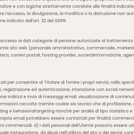
ative e con logiche strettamente correlate alle finalità indicat
 l’accesso, la divulgazione, la modifica o la distruzione non auto
e indicato dall’art. 32 del GDPR.
e accesso ai dati categorie di persone autorizzate al trattamento 
resente sito web (personale amministrativo, commerciale, marketin
i terzi, corrieri postali, hosting provider, societàinformatiche, a
ati per consentire al Titolare di fornire i propri servizi, nello spec
i, registrazione ed autenticazione, interazione con social network
one indirizzi e invio di messaggi email, visualizzazione di conten
rmazioni raccolte tramite cookie sia tecnici che di profilazione,
ing e behavioraltargeting nonché per analisi di tipo statistico e d
propria email potrebbero essere contattati per finalità commercia
 commerciali. d) I dati personali dell’Utente possono essere utiliz
ale instaurazione, da abusi nell’utilizzo del sito o dei servizi con