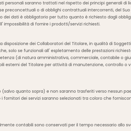
i personali saranno trattati nel rispetto dei principi generali di 
 preconcettuali o di obblighi contrattuali intercorrenti, del Su
dei dati è obbligatorio per tutto quanto è richiesto dagli obbligh
l' impossibilità di fornire i prodotti/servizi richiesti.
 disposizione dei Collaboratori del Titolare, in qualità di Soggetti
iche, solo se funzionali all' espletamento delle prestazioni richiest
mpetenza (di natura amministrativa, commerciale, contabile o giu
 esterni del Titolare per attività di manutenzione, controllo o veri
 (salvo quanto sopra) e non saranno trasferiti verso nessun paese 
caso i fornitori dei servizi saranno selezionati tra coloro che forn
ntualmente contabili sono conservati per il tempo necessario all