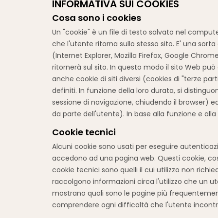
INFORMATIVA SUI COOKIES
Cosa sono i cookies
Un "cookie" è un file di testo salvato nel compu
che l'utente ritorna sullo stesso sito. E' una sort
(Internet Explorer, Mozilla Firefox, Google Chrom
ritornerà sul sito. In questo modo il sito Web pu
anche cookie di siti diversi (cookies di "terze par
definiti. In funzione della loro durata, si distin
sessione di navigazione, chiudendo il browser) ed
da parte dell'utente). In base alla funzione e alla 
Cookie tecnici
Alcuni cookie sono usati per eseguire autenticaz
accedono ad una pagina web. Questi cookie, cosidde
cookie tecnici sono quelli il cui utilizzo non ric
raccolgono informazioni circa l'utilizzo che un 
mostrano quali sono le pagine più frequentemente 
comprendere ogni difficoltà che l'utente incontra 