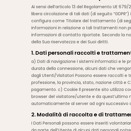
Ai sensi dell’articolo 13 del Regolamento UE 679/2
libera circolazione di tali dati (di seguito “GDPR”
configura come Titolare del trattamento (di seguit
informazioni in relazione a tali trattamenti non p
informazioni di contatto riportate. Secondo la no
della Sua riservatezza e dei Suoi diritti.
1. Dati personali raccolti e trattamen
a) Dati di navigazione I sistemi informatici e le
durata della connessione, alcuni dati che vengon
dagli Utenti/Visitatori Possono essere raccolti e t
professione, la provincia, stato, nazione città e C
pagamento. c) Cookie Il presente sito utilizza co
browser del visitatore/utente e da quest’ultimo 
automaticamente al server ad ogni successivo acc
2. Modalità di raccolta e di trattam
I Dati Personali possono essere inseriti volonta
da parte dell’Utente di alcuni dati personali pot