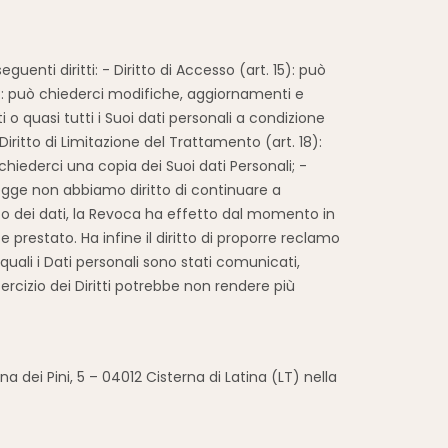
guenti diritti: - Diritto di Accesso (art. 15): può
16): può chiederci modifiche, aggiornamenti e
i o quasi tutti i Suoi dati personali a condizione
Diritto di Limitazione del Trattamento (art. 18):
ò chiederci una copia dei Suoi dati Personali; -
r legge non abbiamo diritto di continuare a
nto dei dati, la Revoca ha effetto dal momento in
estato. Ha infine il diritto di proporre reclamo
i quali i Dati personali sono stati comunicati,
ercizio dei Diritti potrebbe non rendere più
dei Pini, 5 – 04012 Cisterna di Latina (LT) nella