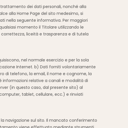
l trattamento dei dati personali, nonché alla
n calce alla Home Page del sito medesimo, si
icati nella seguente informativa. Per maggiori
qualsiasi momento il Titolare utilizzando le
correttezza, liceità e trasparenza e di tutela
isiscono, nel normale esercizio e per la sola
azione Internet. b) Dati forniti volontariamente
mero di telefono, la email, il nome e cognome, la
hé informazioni relative a canali e modalità di
rver (in questo caso, dal presente sito) al
puter, tablet, cellulare, ecc.) e rinviati
 la navigazione sul sito. Il mancato conferimento
 trattamento viene effettuato mediante strumenti